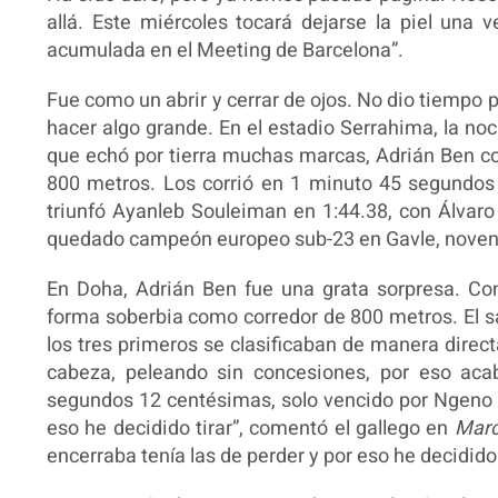
allá. Este miércoles tocará dejarse la piel una 
acumulada en el Meeting de Barcelona”.
Fue como un abrir y cerrar de ojos. No dio tiempo 
hacer algo grande. En el estadio Serrahima, la no
que echó por tierra muchas marcas, Adrián Ben c
800 metros. Los corrió en 1 minuto 45 segundos 
triunfó Ayanleb Souleiman en 1:44.38, con Álvaro
quedado campeón europeo sub-23 en Gavle, noveno
En Doha, Adrián Ben fue una grata sorpresa. Co
forma soberbia como corredor de 800 metros. El s
los tres primeros se clasificaban de manera direc
cabeza, peleando sin concesiones, por eso ac
segundos 12 centésimas, solo vencido por Ngeno 
eso he decidido tirar”, comentó el gallego en
Mar
encerraba tenía las de perder y por eso he decidido 