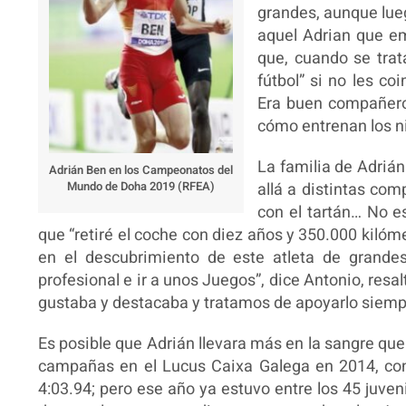
grandes, aunque lue
aquel Adrian que em
que, cuando se tra
fútbol” si no les co
Era buen compañero
cómo entrenan los ni
La familia de Adriá
Adrián Ben en los Campeonatos del
allá a distintas com
Mundo de Doha 2019 (RFEA)
con el tartán… No e
que “retiré el coche con diez años y 350.000 kilóme
en el descubrimiento de este atleta de grandes
profesional e ir a unos Juegos”, dice Antonio, resal
gustaba y destacaba y tratamos de apoyarlo siempre
Es posible que Adrián llevara más en la sangre que 
campañas en el Lucus Caixa Galega en 2014, con 
4:03.94; pero ese año ya estuvo entre los 45 juve