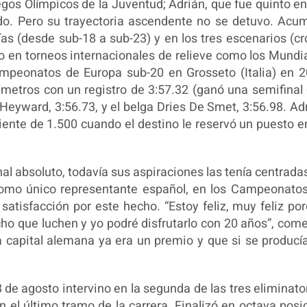
gos Olímpicos de la Juventud; Adrián, que fue quinto en
ido. Pero su trayectoria ascendente no se detuvo. Acu
ías (desde sub-18 a sub-23) y en los tres escenarios (cr
uvo en torneos internacionales de relieve como los Mundi
ampeonatos de Europa sub-20 en Grosseto (Italia) en 
 metros con un registro de 3:57.32 (ganó una semifinal
 Heyward, 3:56.73, y el belga Dries De Smet, 3:56.98. Ad
iente de 1.500 cuando el destino le reservó un puesto e
.
al absoluto, todavía sus aspiraciones las tenía centrada
, como único representante español, en los Campeonato
satisfacción por este hecho. “Estoy feliz, muy feliz po
cho que luchen y yo podré disfrutarlo con 20 años”, com
a capital alemana ya era un premio y que si se producí
 de agosto intervino en la segunda de las tres eliminato
l último tramo de la carrera. Finalizó en octava posi