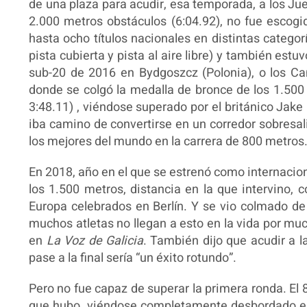
de una plaza para acudir, esa temporada, a los Jue
2.000 metros obstáculos (6:04.92), no fue escog
hasta ocho títulos nacionales en distintas categor
pista cubierta y pista al aire libre) y también est
sub-20 de 2016 en Bydgoszcz (Polonia), o los C
donde se colgó la medalla de bronce de los 1.500
3:48.11) , viéndose superado por el británico Jake
iba camino de convertirse en un corredor sobresal
los mejores del mundo en la carrera de 800 metros
En 2018, año en el que se estrenó como internacion
los 1.500 metros, distancia en la que intervino
Europa celebrados en Berlín. Y se vio colmado de 
muchos atletas no llegan a esto en la vida por mu
en
La Voz de Galicia
. También dijo que acudir a l
pase a la final sería “un éxito rotundo”.
Pero no fue capaz de superar la primera ronda. El 8
que hubo, viéndose completamente desbordado en e