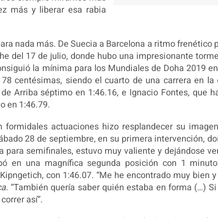
vez más y liberar esa rabia
para nada más. De Suecia a Barcelona a ritmo frenético 
che del 17 de julio, donde hubo una impresionante torm
onsiguió la mínima para los Mundiales de Doha 2019 en
78 centésimas, siendo el cuarto de una carrera en la
 de Arriba séptimo en 1:46.16, e Ignacio Fontes, que h
 en 1:46.79.
n formidales actuaciones hizo resplandecer su image
ábado 28 de septiembre, en su primera intervención, d
ta para semifinales, estuvo muy valiente y dejándose ve
abó en una magnífica segunda posición con 1 minut
Kipngetich, con 1:46.07. “Me he encontrado muy bien y
ca
. “También quería saber quién estaba en forma (…) S
correr así”.