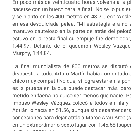
En poco más de veinticuatro horas volvería a la 
hacerse con un hueco para la final. No se lo pusie
y se plantó en los 400 metros en 48.70, con Wesl
en esa desquiciada pelea. “Mi estrategia era no 
mantuvo cauteloso en la parte de atrás del pelotó
estuvo en la recta final su empuje fue demoledor,
1:44.97. Delante de él quedaron Wesley Vázquez
Murphy, 1:44.84.
La final mundialista de 800 metros se disputó 
dispuesto a todo. Arturo Martín había comentado
chico muy competitivo que, si logra estar en la pom
es la prueba en la que puede destacar más, pero
metido en faena no quiso ser menos que nadie. Pero
impuso Wesley Vázquez colocó a todos en fila y 
Adrián lo hacía en 51.56, aunque sin desentenderse
concesiones para dejar atrás a Marco Arau Arop (s
en un extraordinario sexto lugar con 1:45.58 (sup