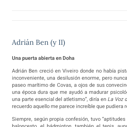
Adrián Ben (y II)
Una puerta abierta en Doha
Adrián Ben creció en Viveiro donde no había pis
inconveniente, una desilusión enorme, pero nunca,
paseo marítimo de Covas, a ojos de sus convecino
una época dura que me ayudó a madurar psicológ
una parte esencial del atletismo”, diría en
La Voz d
recuerdo aquello me parece increíble que pudiera re
Siempre, según propia confesión, tuvo “aptitudes 
baloncesto, el bádminton, también el tenis, aun