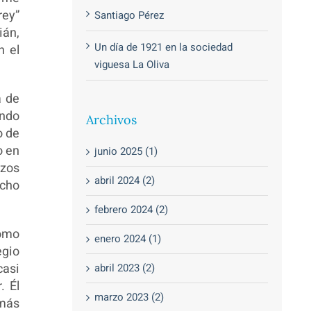
rey”
Santiago Pérez
ián,
Un día de 1921 en la sociedad
n el
viguesa La Oliva
a de
ando
Archivos
o de
o en
junio 2025 (1)
azos
abril 2024 (2)
ocho
febrero 2024 (2)
como
enero 2024 (1)
egio
casi
abril 2023 (2)
. Él
marzo 2023 (2)
 más