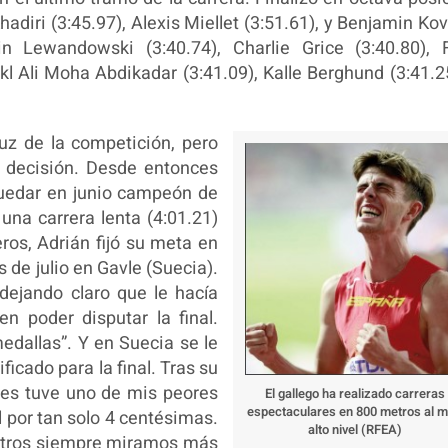
hadiri (3:45.97), Alexis Miellet (3:51.61), y Benjamin Ko
n Lewandowski (3:40.74), Charlie Grice (3:40.80), F
ikl Ali Moha Abdikadar (3:41.09), Kalle Berghund (3:41.2
ruz de la competición, pero
l decisión. Desde entonces
quedar en junio campeón de
na carrera lenta (4:01.21)
ros, Adrián fijó su meta en
de julio en Gavle (Suecia).
 dejando claro que le hacía
n poder disputar la final.
medallas”. Y en Suecia se le
icado para la final. Tras su
eves tuve uno de mis peores
El gallego ha realizado carreras
espectaculares en 800 metros al 
 por tan solo 4 centésimas.
alto nivel (RFEA)
otros siempre miramos más