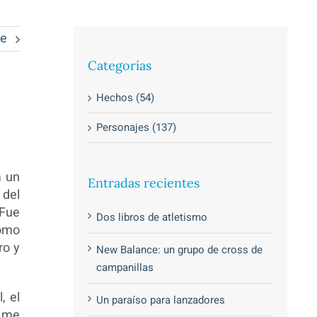
te
Categorías
Hechos (54)
Personajes (137)
a un
Entradas recientes
 del
“Fue
Dos libros de atletismo
como
ro y
New Balance: un grupo de cross de
campanillas
, el
Un paraíso para lanzadores
e me