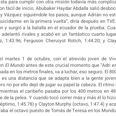
pista para cumplir con otra misión todavía más complic
ron fácil de inicio. Abubaker Haydar Abdalla salió desbo
ey Vázquez siguiéndole los pasos, aunque Adrián no es
suicidarme en la primera vuelta”, diría después en TVE
n y surgió a la batalla en el ecuador de la prueba. Cu
 adelantó rivales y acabó en un fantástico cuarto luga
, 1:43.96; Ferguson Cheruiyot Rotich, 1:44.20; y Cla
el martes 1 de octubre, con el atrevido joven de Viv
 en
El Mundo
antes de este crucial momento que “Adri e
ada en los metros finales, va a luchar, eso seguro. El 80
 es una distancia que se adapta bien a la gente joven
 no por ello dejó de jugar su papel la cabeza. El ritmo
mientras el caribeño pasaba por los 400 metros en 48
 de la pelea. Y cuando tocó correr más y más él lo hizo
éptimo, 1:45.78) y Clayton Murphy (octavo, 1:47.4) y ac
eraba el octavo puesto de Tomás de Teresa en los Mundi