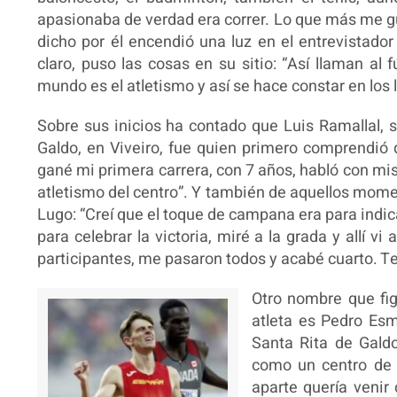
apasionaba de verdad era correr. Lo que más me gus
dicho por él encendió una luz en el entrevistador 
claro, puso las cosas en su sitio: “Así llaman al 
mundo es el atletismo y así se hace constar en los l
Sobre sus inicios ha contado que Luis Ramallal, s
Galdo, en Viveiro, fue quien primero comprendió q
gané mi primera carrera, con 7 años, habló con mis 
atletismo del centro”. Y también de aquellos mom
Lugo: “Creí que el toque de campana era para indica
para celebrar la victoria, miré a la grada y allí 
participantes, me pasaron todos y acabé cuarto. T
Otro nombre que fi
atleta es Pedro Esm
Santa Rita de Gal
como un centro de 
aparte quería veni