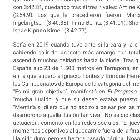
con 3:42.81, quedando tras él tres rivales: Amine K
(3:54.9). Los que le precedieron fueron: Marci
Ingebrigtsen (3:40.88), Timo Benitz (3:41.01), She
Isaac Kipruto Kimeli (3:42.77).
Sería en 2019 cuando tuvo ante sí la cara y la c
sabiendo salir del aspecto más amargo con tota
ascendió muchos peldaños hacia la gloria. Tras 
España sub-23 de 1.500 metros en Tarragona, en u
en la que superó a Ignacio Fontes y Enrique Herre
los Campeonatos de Europa de la categoría del mes 
“Es mi gran objetivo”, manifestó en
El Progreso
,
“mucha ilusión” y que su deseo estaba puesto e
“Mentiría si dijera que no aspiro a pelear por las 
desmoronó aquella ilusión tan viva. No se dio clasif
actuación, comentó en las redes sociales: “El ju
momentos deportivos al quedarme fuera de la final
Ha sido duro, pero ya hemos pasado página. Nos