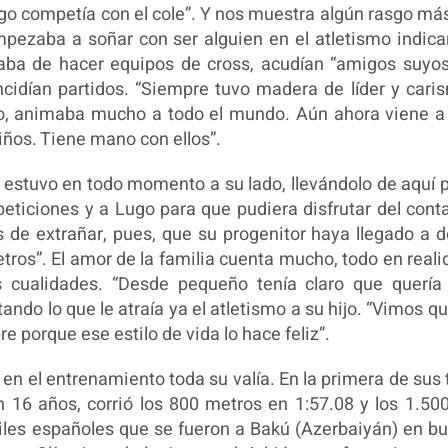
go competía con el cole”. Y nos muestra algún rasgo má
pezaba a soñar con ser alguien en el atletismo indic
taba de hacer equipos de cross, acudían “amigos suyo
incidían partidos. “Siempre tuvo madera de líder y cari
, animaba mucho a todo el mundo. Aún ahora viene a
ños. Tiene mano con ellos”.
n estuvo en todo momento a su lado, llevándolo de aquí 
peticiones y a Lugo para que pudiera disfrutar del cont
s de extrañar, pues, que su progenitor haya llegado a d
tros”. El amor de la familia cuenta mucho, todo en reali
 cualidades. “Desde pequeño tenía claro que quería
tando lo que le atraía ya el atletismo a su hijo. “Vimos qu
 porque ese estilo de vida lo hace feliz”.
en el entrenamiento toda su valía. En la primera de sus 
16 años, corrió los 800 metros en 1:57.08 y los 1.50
niles españoles que se fueron a Bakú (Azerbaiyán) en b