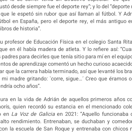
tó desde siempre fue el deporte rey”; y lo del “deporte 
que le espetó sin rubor que así llaman al fútbol. Y Adr
fútbol en España, pero el deporte rey, el más antiguo e
ibros de historia”.
u profesor de Educación Física en el colegio Santa Rit
ue en él había madera de atleta. Y lo refiere así: “Cu
padres para decirles que tenía sitio para mí en el equip
entos de aprendizaje comentó un hecho curioso acaecid
r que la carrera había terminado, así que levanté los br
vi a mi madre gritando: `corre, sigue…´ Creo que éramos 
endría ocho años”.
gura en la vida de Adrián de aquellos primeros años 
orís, quien recordó su estancia en el mencionado col
do en
La Voz de Galicia
en 2021: “Aquello funcionaba 
alto rendimiento. Entrenaban, se duchaban y comedor
r con la escuela de San Roque y entrenaba con chicos